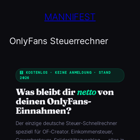
Zum
Inhalt
MANNIFEST
springen
OnlyFans Steuerrechner
🧮 KOSTENLOS · KEINE ANMELDUNG · STAND
2026
Was bleibt dir
netto
von
deinen OnlyFans-
Einnahmen?
Der einzige deutsche Steuer-Schnellrechner
speziell für OF-Creator. Einkommensteuer,