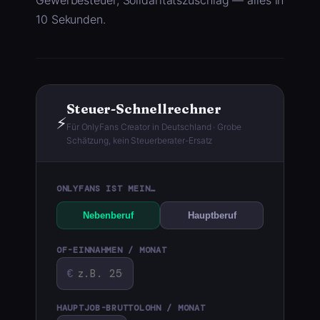
Gewerbesteuer, Solidaritätszuschlag — alles in
10 Sekunden.
Steuer-Schnellrechner
⚡
Für OnlyFans Creator in Deutschland · Grobe
Schätzung, kein Steuerberater-Ersatz
ONLYFANS IST MEIN…
Nebenberuf
Hauptberuf
OF-EINNAHMEN / MONAT
€
HAUPTJOB-BRUTTOLOHN / MONAT