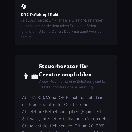
🔄
DAC7-Meldepflicht
Seit 2023 meldet OnlyFans alle Creator-Einnahmen
automatisch an die deutschen Steuerbehörden.
Ignorieren ist keine Option. Das Finanzamt weiß es
bereits.
Steuerberater für
👨‍💼
Creator empfohlen
Dieser Rechner ist eine Schätzung und kein
Ersatz für professionelle Beratung
Ab ~€1.000/Monat OF-Einnahmen lohnt sich
ein Steuerberater der Creator kennt.
Absetzbare Betriebsausgaben (Equipment,
Software, Internet, Arbeitsraum) können deine
Steuerlast deutlich senken. Oft um 20–30%.