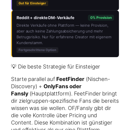
Gut für Einsteiger
Reddit + direkte DM-Verkäufe
0% Provision
Direkte Verkäufe ohne Plattform — keine Provision,
aber auch keine Zahlungsabsicherung und mehr
Betrugsrisiko. Nur für erfahrene Creator mit eigenem
Kundenstamm.
Fortgeschrittene Option
💡 Die beste Strategie für Einsteiger
Starte parallel auf
FeetFinder
(Nischen-
Discovery) +
OnlyFans oder
Fansly
(Hauptplattform). FeetFinder bringt
dir zielgruppen-spezifische Fans die bereits
wissen was sie wollen. OF/Fansly gibt dir
die volle Kontrolle über Pricing und
Content. Diese Kombination ist günstiger
und effektiver als nur eine Plattform.