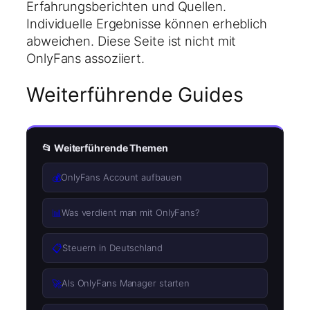
Erfahrungsberichten und Quellen.
Individuelle Ergebnisse können erheblich
abweichen. Diese Seite ist nicht mit
OnlyFans assoziiert.
Weiterführende Guides
📂 Weiterführende Themen
💰
OnlyFans Account aufbauen
📊
Was verdient man mit OnlyFans?
📋
Steuern in Deutschland
🚀
Als OnlyFans Manager starten