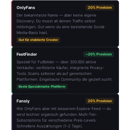
OnlyFans
20% Provision
Der bekannteste Name — aber keine eigene
Discovery. Du musst all deinen Traffic selbst
mitbringen. Gut wenn du eine bestehende Social-
Media-Basis hast.
Gut für etablierte Creator
FeetFinder
~20% Provision
Speziell für Fußbilder — über 300.000 aktive
Verkäufer, verifizierte Käufer, integrierte Privacy-
Tools. Scams seltener als auf generischen
Plattformen. Eingebaute Community die gezielt sucht.
Beste Spezialnische-Plattform
Fansly
20% Provision
Wie OnlyFans aber mit besserem Explore-Feed — du
wirst leichter organisch gefunden. Multi-Tier-
Subscriptions für verschiedene Preis-Levels.
Schnellere Auszahlungen (1–2 Tage).