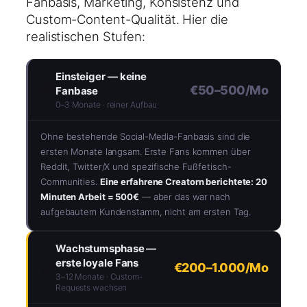
Fanbasis, Marketing, Konsistenz und
Custom-Content-Qualität. Hier die
realistischen Stufen:
Einsteiger — keine
🌱
€50–500/Mo
Fanbase
0–3 Monate · reiner Aufbau
Ohne bestehende Social-Media-Fanbasis sind die
ersten Monate langsam. Erste Fans kommen über
Reddit, Twitter/X und spezifische Fußfetisch-
Communities.
Eine erfahrene Creatorn berichtete: 20
Minuten Arbeit = 500€
— aber das war nach
aufgebautem Kundenstamm, nicht am ersten Tag.
Wachstumsphase —
erste loyale Fans
📈
€200–1.000/Mo
3–12 Monate · Custom-
Requests wachsen