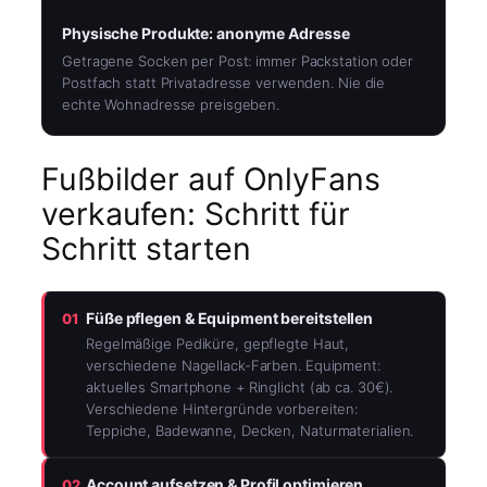
Physische Produkte: anonyme Adresse
Getragene Socken per Post: immer Packstation oder
Postfach statt Privatadresse verwenden. Nie die
echte Wohnadresse preisgeben.
Fußbilder auf OnlyFans
verkaufen: Schritt für
Schritt starten
Füße pflegen & Equipment bereitstellen
01
Regelmäßige Pediküre, gepflegte Haut,
verschiedene Nagellack-Farben. Equipment:
aktuelles Smartphone + Ringlicht (ab ca. 30€).
Verschiedene Hintergründe vorbereiten:
Teppiche, Badewanne, Decken, Naturmaterialien.
Account aufsetzen & Profil optimieren
02