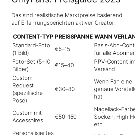
Das sind realistische Marktpreise basierend
auf Erfahrungsberichten aktiver Creator:
CONTENT-TYP
PREISSPANNE
WANN VERLA
Standard-Foto
Basis-Abo-Cont
€5–15
(1 Bild)
für alle Abonne
Foto-Set (5–10
PPV-Content i
€15–40
Bilder)
Versand
Custom-
Wenn Fan eine
Request
€30–80
genaue Vorstel
(spezifische
hat
Pose)
Nagellack-Farbe
Custom mit
€50–150
Socken, High H
Accessoires
etc.
Personalisiertes