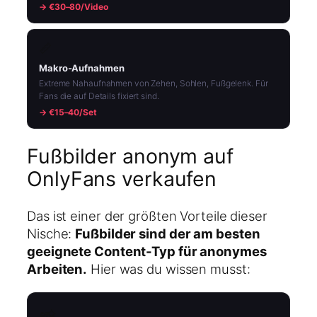
→ €30–80/Video
📏
Makro-Aufnahmen
Extreme Nahaufnahmen von Zehen, Sohlen, Fußgelenk. Für
Fans die auf Details fixiert sind.
→ €15–40/Set
Fußbilder anonym auf
OnlyFans verkaufen
Das ist einer der größten Vorteile dieser
Nische:
Fußbilder sind der am besten
geeignete Content-Typ für anonymes
Arbeiten.
Hier was du wissen musst:
📸