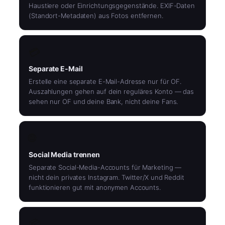
Haustiere oder Einrichtungsgegenstände. EXIF-Daten
(Standort-Metadaten) aus Fotos entfernen.
💳
Separate E-Mail
Erstelle eine separate E-Mail-Adresse nur für OF.
Auszahlungen gehen auf dein reguläres Konto — das
sehen nur OF und deine Bank, nicht deine Fans.
🌐
Social Media trennen
Separate Social-Media-Accounts für Marketing —
nicht dein privates Instagram. Twitter/X und Reddit
funktionieren gut mit anonymen Accounts.
📦