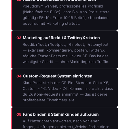
Pseudonym wählen, professionelles Profilbild
(Nahaufnahme Füße), klare Bio. Abo-Preis: starte
günstig (€5–10). Erste 10–15 Beiträge hochladen
bevor du mit Marketing startest.
Marketing auf Reddit & Twitter/X starten
03
Reddit: r/feet, r/feetpics, r/finefeet, r/ratemyfeet
— aktiv sein, kommentieren, posten. Twitter/X:
tägliche Teaser-Posts mit Link zu OF. Das ist der
wichtigste Schritt — ohne Marketing kein Traffic.
Custom-Request System einrichten
04
Klare Preisliste in der OF-Bio: Standard-Set = X€,
Custom = Y€, Video = Z€. Kommuniziere aktiv dass
du Custom-Requests annimmst — das ist deine
profitabelste Einnahmequelle.
Fans binden & Stammkunden aufbauen
05
Auf Nachrichten antworten, nach Vorlieben
fragen, Umfragen anbieten („Welche Farbe diese