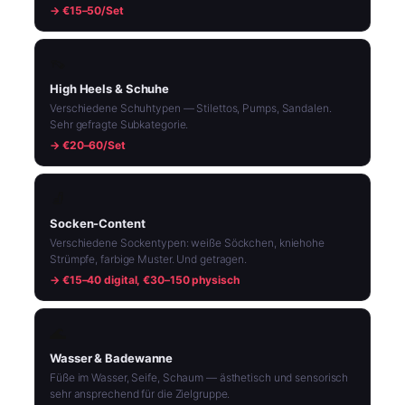
→ €15–50/Set
👡
High Heels & Schuhe
Verschiedene Schuhtypen — Stilettos, Pumps, Sandalen.
Sehr gefragte Subkategorie.
→ €20–60/Set
🧦
Socken-Content
Verschiedene Sockentypen: weiße Söckchen, kniehohe
Strümpfe, farbige Muster. Und getragen.
→ €15–40 digital, €30–150 physisch
🌊
Wasser & Badewanne
Füße im Wasser, Seife, Schaum — ästhetisch und sensorisch
sehr ansprechend für die Zielgruppe.