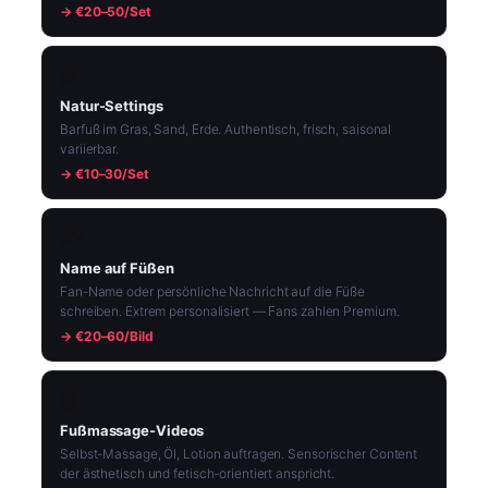
→ €20–50/Set
🌿
Natur-Settings
Barfuß im Gras, Sand, Erde. Authentisch, frisch, saisonal
variierbar.
→ €10–30/Set
✍️
Name auf Füßen
Fan-Name oder persönliche Nachricht auf die Füße
schreiben. Extrem personalisiert — Fans zahlen Premium.
→ €20–60/Bild
💆
Fußmassage-Videos
Selbst-Massage, Öl, Lotion auftragen. Sensorischer Content
der ästhetisch und fetisch-orientiert anspricht.