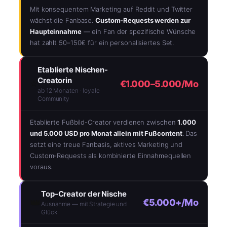
Mit konsequentem Marketing auf Reddit und Twitter
wächst die Fanbase.
Custom-Requests werden zur
Haupteinnahme
— ein Fan der spezifische Wünsche
hat zahlt 50–150€ für ein personalisiertes Set.
Etablierte Nischen-
Creatorin
⭐
€1.000–5.000/Mo
ab 12 Monaten · loyale
Community
Etablierte Fußbild-Creator verdienen zwischen
1.000
und 5.000 USD pro Monat allein mit Fußcontent
. Das
setzt eine treue Fanbasis, aktives Marketing und
Custom-Requests als kombinierte Einnahmequellen
voraus.
Top-Creator der Nische
👑
€5.000+/Mo
Ausnahme — mit Strategie und
Glück