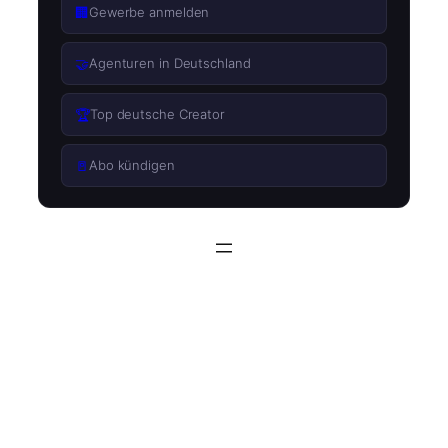
🏢
Gewerbe anmelden
🤝
Agenturen in Deutschland
🏆
Top deutsche Creator
🚪
Abo kündigen