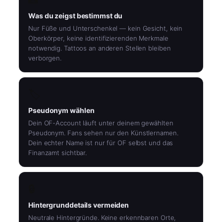
Was du zeigst bestimmst du
Nur Füße und Unterschenkel — kein Gesicht, kein
Oberkörper, keine identifizierenden Merkmale
notwendig. Tattoos an anderen Stellen bleiben
verborgen.
🏷️
Pseudonym wählen
Dein OF-Account läuft unter deinem gewählten
Pseudonym. Fans sehen nur den Künstlernamen.
Dein echter Name ist nur für OF selbst und das
Finanzamt sichtbar.
🔒
Hintergrunddetails vermeiden
Neutrale Hintergründe. Keine erkennbaren Orte,