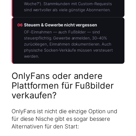
Woche?“). Stammkunden mit Custom-Requests
sind wertvoller als viele günstige Abonnenten.
Steuern & Gewerbe nicht vergessen
06
OF-Einnahmen — auch Fußbilder — sind
steuerpflichtig. Gewerbe anmelden, 30–40%
zurücklegen, Einnahmen dokumentieren. Auch
physische Socken-Verkäufe müssen versteuert
werden.
OnlyFans oder andere
Plattformen für Fußbilder
verkaufen?
OnlyFans ist nicht die einzige Option und
für diese Nische gibt es sogar bessere
Alternativen für den Start: