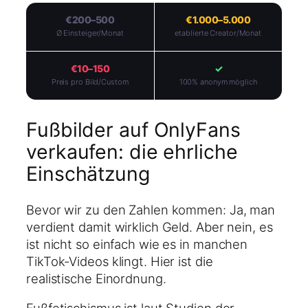
€200–500
€1.000–5.000
Ø Einsteiger/Monat
etablierte Creator/Monat
€10–150
✓
Preis pro Bild/Custom
100% anonym möglich
Fußbilder auf OnlyFans
verkaufen: die ehrliche
Einschätzung
Bevor wir zu den Zahlen kommen: Ja, man
verdient damit wirklich Geld. Aber nein, es
ist nicht so einfach wie es in manchen
TikTok-Videos klingt. Hier ist die
realistische Einordnung.