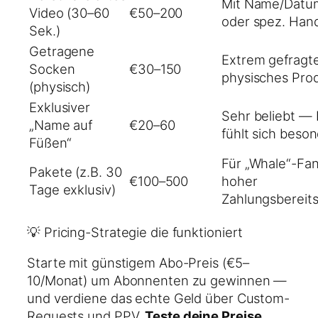
Mit Name/Datu
Video (30–60
€50–200
oder spez. Han
Sek.)
Getragene
Extrem gefragt
Socken
€30–150
physisches Pro
(physisch)
Exklusiver
Sehr beliebt —
„Name auf
€20–60
fühlt sich beso
Füßen“
Für „Whale“-Fan
Pakete (z.B. 30
€100–500
hoher
Tage exklusiv)
Zahlungsbereits
💡 Pricing-Strategie die funktioniert
Starte mit günstigem Abo-Preis (€5–
10/Monat) um Abonnenten zu gewinnen —
und verdiene das echte Geld über Custom-
Requests und PPV.
Teste deine Preise