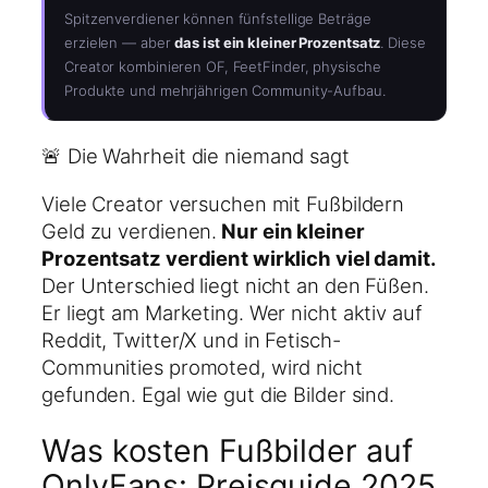
Spitzenverdiener können fünfstellige Beträge
erzielen — aber
das ist ein kleiner Prozentsatz
. Diese
Creator kombinieren OF, FeetFinder, physische
Produkte und mehrjährigen Community-Aufbau.
🚨 Die Wahrheit die niemand sagt
Viele Creator versuchen mit Fußbildern
Geld zu verdienen.
Nur ein kleiner
Prozentsatz verdient wirklich viel damit.
Der Unterschied liegt nicht an den Füßen.
Er liegt am Marketing. Wer nicht aktiv auf
Reddit, Twitter/X und in Fetisch-
Communities promoted, wird nicht
gefunden. Egal wie gut die Bilder sind.
Was kosten Fußbilder auf
OnlyFans: Preisguide 2025