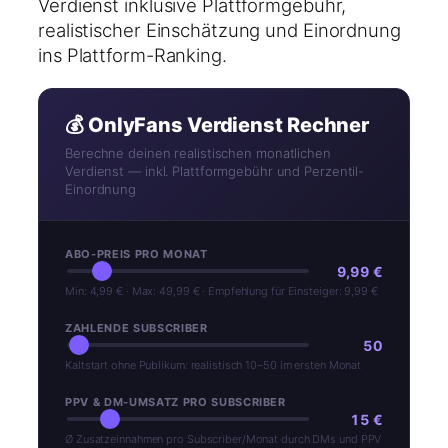
Verdienst inklusive Plattformgebühr,
realistischer Einschätzung und Einordnung
ins Plattform-Ranking.
💰 OnlyFans Verdienst Rechner
Berechne deinen realistischen monatlichen
Verdienst — inkl. Plattformgebühr und Perzentil-
Einordnung
ABO-PREIS PRO MONAT
9,99 €
Min: 4,99 € · Max: 49,99 € · Empfehlung für Einsteiger: 9,99 €
ZAHLENDE SUBSCRIBER
50
Kaltstart ohne Publikum: realistisch 10–50 im ersten Monat
PPV & DM-UMSATZ PRO SUBSCRIBER
15 €
Ø Zusatzeinnahmen pro Subscriber/Monat durch DMs und PPV