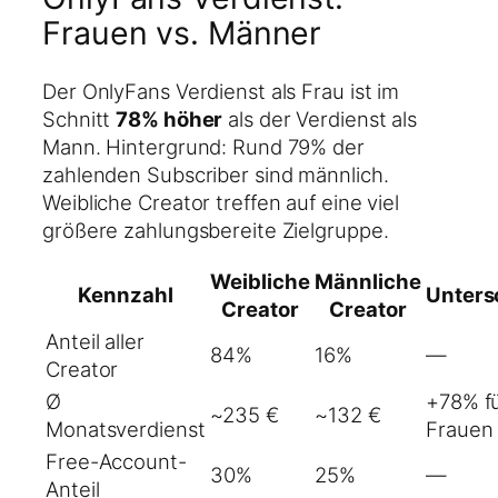
Frauen vs. Männer
Der OnlyFans Verdienst als Frau ist im
Schnitt
78% höher
als der Verdienst als
Mann. Hintergrund: Rund 79% der
zahlenden Subscriber sind männlich.
Weibliche Creator treffen auf eine viel
größere zahlungsbereite Zielgruppe.
Weibliche
Männliche
Kennzahl
Unters
Creator
Creator
Anteil aller
84%
16%
—
Creator
Ø
+78% f
~235 €
~132 €
Monatsverdienst
Frauen
Free-Account-
30%
25%
—
Anteil