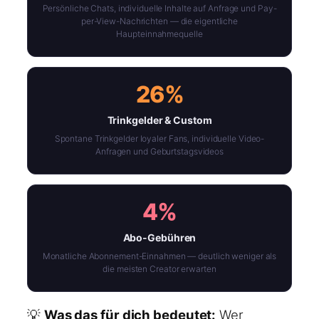
Persönliche Chats, individuelle Inhalte auf Anfrage und Pay-
per-View-Nachrichten — die eigentliche
Haupteinnahmequelle
26%
Trinkgelder & Custom
Spontane Trinkgelder loyaler Fans, individuelle Video-
Anfragen und Geburtstagsvideos
4%
Abo-Gebühren
Monatliche Abonnement-Einnahmen — deutlich weniger als
die meisten Creator erwarten
💡
Was das für dich bedeutet:
Wer