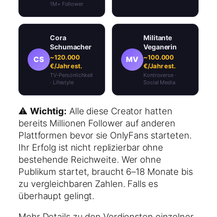
1M+ Follower
Cora
Militante
Schumacher
Veganerin
~120.000
~100.000
CS
MV
€/Jahr est.
€/Jahr est.
TV-Persönlichkeit
Kontroverse ·
· Lifestyle
Social Media
⚠️
Wichtig:
Alle diese Creator hatten
bereits Millionen Follower auf anderen
Plattformen bevor sie OnlyFans starteten.
Ihr Erfolg ist nicht replizierbar ohne
bestehende Reichweite. Wer ohne
Publikum startet, braucht 6–18 Monate bis
zu vergleichbaren Zahlen. Falls es
überhaupt gelingt.
Mehr Details zu den Verdiensten einzelner