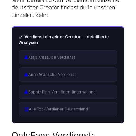
deutscher Creator findest du in unseren
Einzelartikeln:
🔗 Verdienst einzelner Creator — detaillierte
Analysen
👤
Katja Krasavice Verdienst
👤
Anne Wünsche Verdienst
👤
Sophie Rain Vermögen (international)
🏆
Alle Top-Verdiener Deutschland
OnlyFans Verdienst: