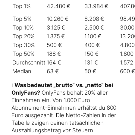
Top 1%
42.480 €
33.984 €
407.8
Top 5%
10.260 €
8.208 €
98.49
Top 10%
3.125 €
2.500 €
30.00
Top 20%
1.375 €
1.100 €
13.20
Top 30%
500 €
400 €
4.800
Top 50%
188 €
150 €
1.800
Durchschnitt
164 €
131 €
1.572
Median
63 €
50 €
600 €
ℹ️
Was bedeutet „brutto“ vs. „netto“ bei
OnlyFans?
OnlyFans behält 20% aller
Einnahmen ein. Von 1.000 Euro
Abonnement-Einnahmen erhältst du 800
Euro ausgezahlt. Die Netto-Zahlen in der
Tabelle zeigen deinen tatsächlichen
Auszahlungsbetrag
vor
Steuern.