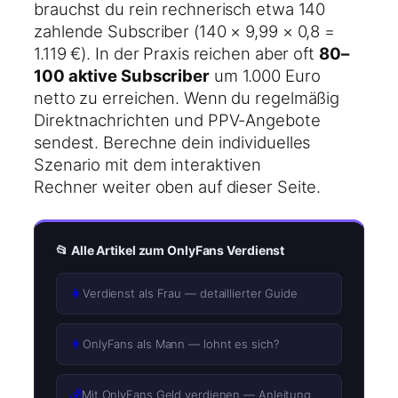
brauchst du rein rechnerisch etwa 140
zahlende Subscriber (140 × 9,99 × 0,8 =
1.119 €). In der Praxis reichen aber oft
80–
100 aktive Subscriber
um 1.000 Euro
netto zu erreichen. Wenn du regelmäßig
Direktnachrichten und PPV-Angebote
sendest. Berechne dein individuelles
Szenario mit dem interaktiven
Rechner weiter oben auf dieser Seite.
📂 Alle Artikel zum OnlyFans Verdienst
👩
Verdienst als Frau — detaillierter Guide
👨
OnlyFans als Mann — lohnt es sich?
💰
Mit OnlyFans Geld verdienen — Anleitung