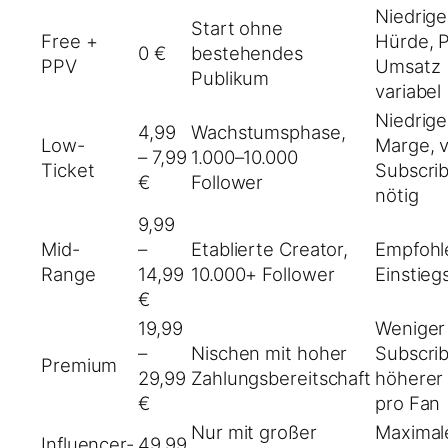
Niedrige
Start ohne
Free +
Hürde, 
0 €
bestehendes
PPV
Umsatz
Publikum
variabel
Niedrige
4,99
Wachstumsphase,
Low-
Marge, v
– 7,99
1.000–10.000
Ticket
Subscri
€
Follower
nötig
9,99
Mid-
–
Etablierte Creator,
Empfohl
Range
14,99
10.000+ Follower
Einstieg
€
19,99
Weniger
–
Nischen mit hoher
Subscrib
Premium
29,99
Zahlungsbereitschaft
höherer
€
pro Fan
Nur mit großer
Maximal
Influencer-
49,99