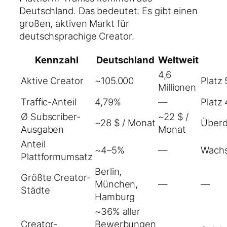
Deutschland. Das bedeutet: Es gibt einen
großen, aktiven Markt für
deutschsprachige Creator.
Kennzahl
Deutschland
Weltweit
4,6
Aktive Creator
~105.000
Platz 
Millionen
Traffic-Anteil
4,79%
—
Platz 
Ø Subscriber-
~22 $ /
~28 $ / Monat
Überd
Ausgaben
Monat
Anteil
~4–5%
—
Wach
Plattformumsatz
Berlin,
Größte Creator-
München,
—
—
Städte
Hamburg
~36% aller
Creator-
Bewerbungen