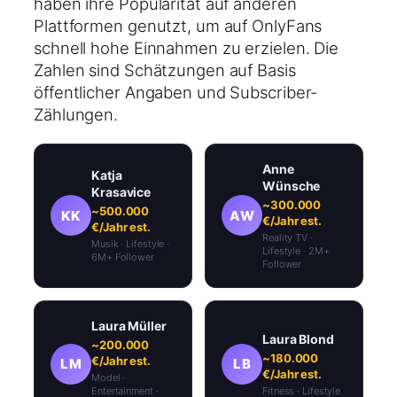
haben ihre Popularität auf anderen
Plattformen genutzt, um auf OnlyFans
schnell hohe Einnahmen zu erzielen. Die
Zahlen sind Schätzungen auf Basis
öffentlicher Angaben und Subscriber-
Zählungen.
Anne
Katja
Wünsche
Krasavice
~300.000
~500.000
KK
AW
€/Jahr est.
€/Jahr est.
Reality TV ·
Musik · Lifestyle ·
Lifestyle · 2M+
6M+ Follower
Follower
Laura Müller
Laura Blond
~200.000
~180.000
€/Jahr est.
LM
LB
€/Jahr est.
Model ·
Entertainment ·
Fitness · Lifestyle