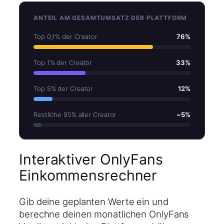
ANTEIL AM GESAMTUMSATZ DER PLATTFORM
Top 0,1% der Creator
76%
Top 1% der Creator
33%
Top 5% der Creator
12%
Restliche 95% aller Creator
~5%
Interaktiver OnlyFans
Einkommensrechner
Gib deine geplanten Werte ein und
berechne deinen monatlichen OnlyFans