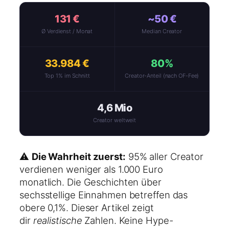
131 €
~50 €
Ø Verdienst / Monat
Median Creator
33.984 €
80%
Top 1% im Schnitt
Creator-Anteil (nach OF-Fee)
4,6 Mio
Creator weltweit
⚠️
Die Wahrheit zuerst:
95% aller Creator
verdienen weniger als 1.000 Euro
monatlich. Die Geschichten über
sechsstellige Einnahmen betreffen das
obere 0,1%. Dieser Artikel zeigt
dir
realistische
Zahlen. Keine Hype-