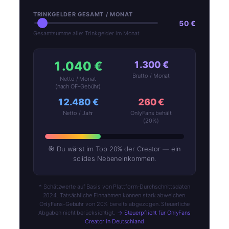
TRINKGELDER GESAMT / MONAT
50 €
Gesamtsumme aller Trinkgelder im Monat
1.040 €
1.300 €
Brutto / Monat
Netto / Monat
(nach OF-Gebühr)
12.480 €
260 €
Netto / Jahr
OnlyFans behält
(20%)
🎯 Du wärst im Top 20% der Creator — ein
solides Nebeneinkommen.
* Schätzwerte auf Basis von Plattform-Durchschnittsdaten
2024. Tatsächliche Einnahmen können stark abweichen.
OnlyFans-Gebühr von 20% bereits abgezogen. Steuerliche
Abgaben nicht berücksichtigt.
→ Steuerpflicht für OnlyFans
Creator in Deutschland