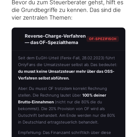
Bevor du zum Steuerberater gehst, hilft es
die Grundbegriffe zu kennen. Das sind die
vier zentralen Themen:
Reverse-Charge-Verfahren
🔄
OF-SPEZIFISCH
— das OF-Spezialthema
Seit dem EuGH-Urteil (Fenix-Fall, 28.02.2023) führt
OnlyFans die Umsatzsteuer selbst ab. Das bedeutet:
du musst keine Umsatzsteuer mehr über das OSS-
Verfahren selbst abführen.
Aber: Du musst OF trotzdem korrekt Rechnung
stellen. Die Rechnung lautet über
100% deiner
Brutto-Einnahmen
(nicht nur die 80% die du
bekommst). Die 20% Provision von OF wird als
Gutschrift behandelt. Am Ende werden nur die 80%
in Deutschland ertragsteuerlich behandelt.
Empfehlung: Das Finanzamt schriftlich über diese