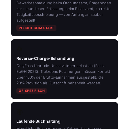
Gewerbeanmeldung beim Ordnungsamt, Fragebogen
zur steuerlichen Erfassung beim Finanzamt, korrekte
Tätigkeitsbeschreibung — von Anfang an sauber
aufgestellt.
PFLICHT BEIM START
🔄
Reverse-Charge-Behandlung
OnlyFans führt die Umsatzsteuer selbst ab (Fenix-
EuGH 2023). Trotzdem: Rechnungen müssen korrekt
über 100% der Brutto-Einnahmen ausgestellt, die
20%-Provision als Gutschrift behandelt werden.
OF-SPEZIFISCH
📚
Laufende Buchhaltung
Monatliche Belegerfassung, Kategorisierung von