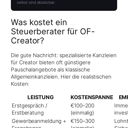
selbst sind absetzbar.
Was kostet ein
Steuerberater für OF-
Creator?
Die gute Nachricht: spezialisierte Kanzleien
für Creator bieten oft günstigere
Pauschalangebote als klassische
Allgemeinkanzleien. Hier die realistischen
Kosten:
LEISTUNG
KOSTENSPANNE
EM
Erstgespräch /
€100–200
Imme
Erstberatung
(einmalig)
invest
Gewerbeanmeldung +
€150–300
Lohnt
Fragebogen
(einmalig)
Siche