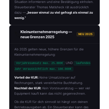
Situation informieren und eine Bestätigung einholen.
Steuerberater Thomas Matisheck rät ausdrücklich
dazu —
„besser einmal zu viel gefragt als einmal zu
wenig.“
Kleinunternehmerregelung —
🏷️
NEU 2025
neue Grenzen 2025
Ab 2025 gelten neue, höhere Grenzen für die
Kleinunternehmerregelung:
UND
Vorjahresumsatz max. 25.000€
laufendes
Jahr voraussichtlich max. 100.000€
Vorteil der KUR:
Keine Umsatzsteuer auf
Rechnungen, stark vereinfachte Buchhaltung.
Nachteil der KUR:
Kein Vorsteuerabzug — wer viel
Equipment kauft kann das nicht gegenrechnen.
Ob die KUR für dich sinnvoll ist hängt von deinen
Betriebsausgaben ab. Ein Steuerberater kann das