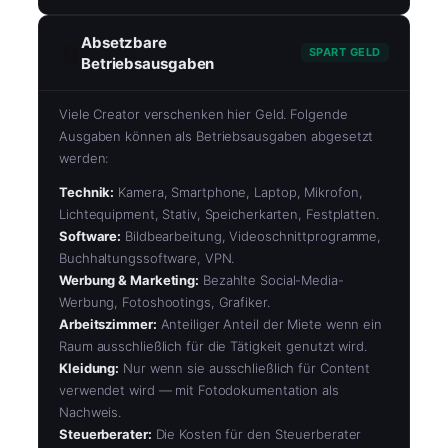
Absetzbare
🧾
SPART GELD
Betriebsausgaben
Viele Creator verschenken hier Geld. Folgende
Ausgaben können als Betriebsausgaben abgesetzt
werden:
Technik:
Kamera, Smartphone, Laptop, Mikrofon,
Lichtequipment, Stativ, Speicherkarten, Festplatten.
Software:
Bildbearbeitung, Videoschnittprogramme,
Buchhaltungssoftware, VPN.
Werbung & Marketing:
Bezahlte Social-Media-
Werbung, Fotoshootings, Grafiker.
Arbeitszimmer:
Anteiliger Anteil der Miete wenn ein
Raum ausschließlich für die Tätigkeit genutzt wird.
Kleidung:
Nur wenn sie ausschließlich für Content
verwendet wird — mit Fotodokumentation als
Nachweis.
Steuerberater:
Die Kosten für den Steuerberater