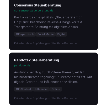
Consensus Steuerberatung
consensus-steuerberatung.de
Positioniert sich explizit als „Steuerberater für
OnlyFans“. Beschreibt Reverse-Charge korrekt.
Transparente Beratung mit digitalem Ansatz.
OF-spezifisch
Social Media
Digital
Keine bezahlte Empfehlung — öffentliche Recherche
Pandotax Steuerberatung
pandotax.de
Ausführlicher Blog zu OF-Steuerthemen, erklärt
Kleinunternehmerregelung für Creator detailliert. Auf
digitale Creator und Influencer spezialisiert.
OF-Content
Influencer
Online
Keine bezahlte Empfehlung — öffentliche Recherche