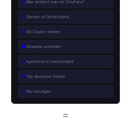
📊
Was verdient man mit OnlyFans?
📋
Steuern in Deutschland
🚀
Als Creator starten
🏢
Gewerbe anmelden
🤝
Agenturen in Deutschland
🏆
Top deutsche Creator
🚪
Abo kündigen