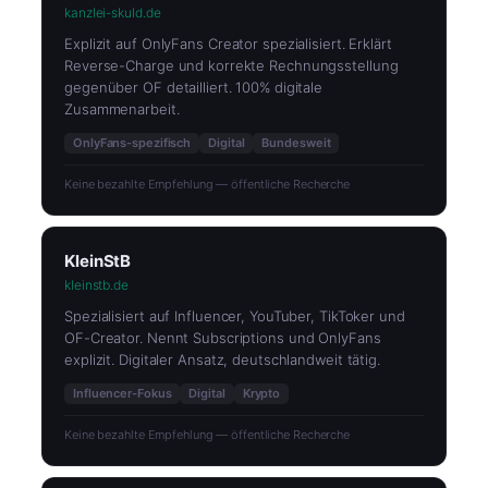
kanzlei-skuld.de
Explizit auf OnlyFans Creator spezialisiert. Erklärt
Reverse-Charge und korrekte Rechnungsstellung
gegenüber OF detailliert. 100% digitale
Zusammenarbeit.
OnlyFans-spezifisch
Digital
Bundesweit
Keine bezahlte Empfehlung — öffentliche Recherche
KleinStB
kleinstb.de
Spezialisiert auf Influencer, YouTuber, TikToker und
OF-Creator. Nennt Subscriptions und OnlyFans
explizit. Digitaler Ansatz, deutschlandweit tätig.
Influencer-Fokus
Digital
Krypto
Keine bezahlte Empfehlung — öffentliche Recherche