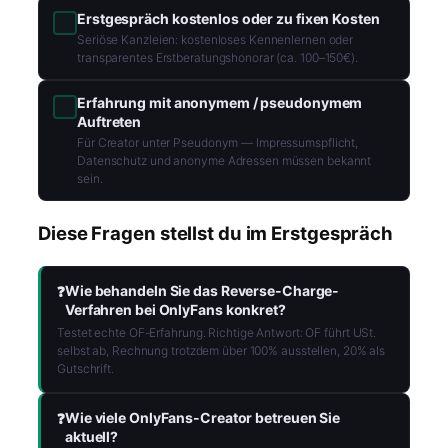
Erstgespräch kostenlos oder zu fixen Kosten
Seriöse Kanzleien: kostenloses Kennenlernen oder
transparentes Erstberatungshonorar (ca. 100–150€).
Erfahrung mit anonymem / pseudonymem
Auftreten
Für Creator unter Pseudonym — Impressumspflicht,
Datenschutz und anonyme Adressen müssen bekannt
sein.
Diese Fragen stellst du im Erstgespräch
Wie behandeln Sie das Reverse-Charge-
Verfahren bei OnlyFans konkret?
Testet echte OF-Erfahrung. Richtige Antwort: OF führt USt.
selbst ab, Rechnung trotzdem über 100% ausstellen, 20% als
Gutschrift.
Wie viele OnlyFans-Creator betreuen Sie
aktuell?