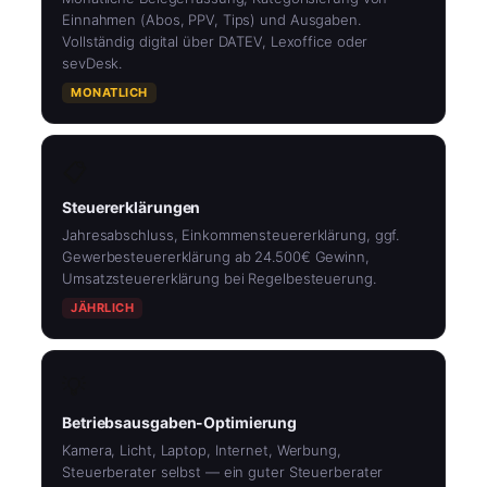
Einnahmen (Abos, PPV, Tips) und Ausgaben.
Vollständig digital über DATEV, Lexoffice oder
sevDesk.
MONATLICH
📋
Steuererklärungen
Jahresabschluss, Einkommensteuererklärung, ggf.
Gewerbesteuererklärung ab 24.500€ Gewinn,
Umsatzsteuererklärung bei Regelbesteuerung.
JÄHRLICH
💡
Betriebsausgaben-Optimierung
Kamera, Licht, Laptop, Internet, Werbung,
Steuerberater selbst — ein guter Steuerberater