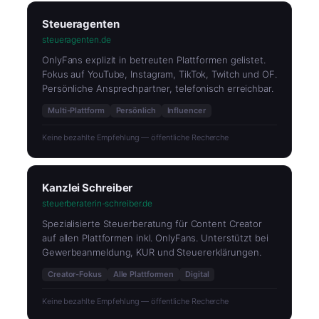
Steueragenten
steueragenten.de
OnlyFans explizit in betreuten Plattformen gelistet.
Fokus auf YouTube, Instagram, TikTok, Twitch und OF.
Persönliche Ansprechpartner, telefonisch erreichbar.
Multi-Plattform
Persönlich
Influencer
Keine bezahlte Empfehlung — öffentliche Recherche
Kanzlei Schreiber
steuerberaterin-schreiber.de
Spezialisierte Steuerberatung für Content Creator
auf allen Plattformen inkl. OnlyFans. Unterstützt bei
Gewerbeanmeldung, KUR und Steuererklärungen.
Creator-Fokus
Alle Plattformen
Digital
Keine bezahlte Empfehlung — öffentliche Recherche