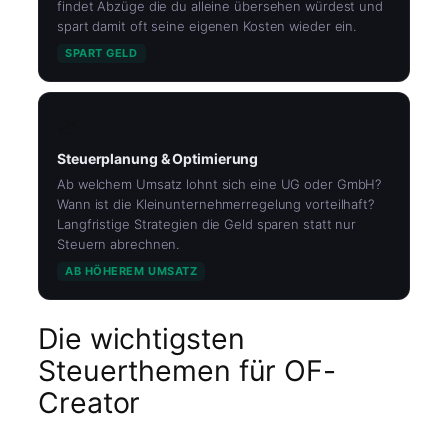
findet Abzüge die du alleine übersehen würdest und
spart damit oft seine eigenen Kosten wieder ein.
SPART GELD
📈
Steuerplanung & Optimierung
Ab welchem Umsatz lohnt sich eine UG oder GmbH?
Wann ist die Kleinunternehmerregelung vorteilhaft?
Langfristige Strategien die Geld sparen statt nur
Steuern abrechnen.
AB HÖHEREM UMSATZ
Die wichtigsten
Steuerthemen für OF-
Creator