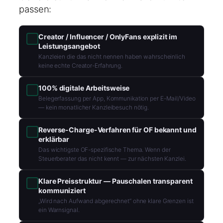
passen:
Creator / Influencer / OnlyFans explizit im
Leistungsangebot
Kanzleien die das nicht nennen haben wahrscheinlich
keine echte Creator-Erfahrung.
100% digitale Arbeitsweise
Belegerfassung per App, Kommunikation per E-Mail/Video
— kein monatlicher Kanzleibesuch nötig.
Reverse-Charge-Verfahren für OF bekannt und
erklärbar
Das wichtigste OF-spezifische Thema. Wenn der
Steuerberater das nicht kennt — zur nächsten Kanzlei.
Klare Preisstruktur — Pauschalen transparent
kommuniziert
„Wird nach Aufwand abgerechnet“ ohne klare Grenzen ist
ein Warnsignal.