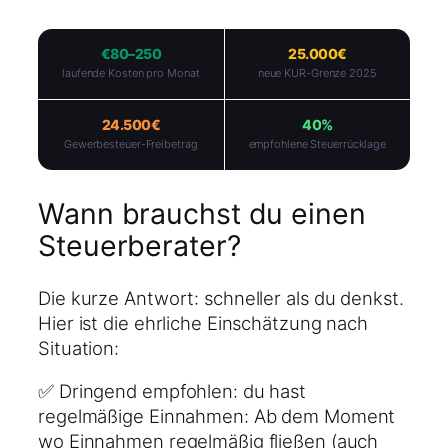
€80–250
25.000€
laufende Kosten pro Monat
neue KUR-Grenze 2025
24.500€
40%
Gewerbesteuer-Freibetrag
empfohlene Steuerrücklage
Wann brauchst du einen
Steuerberater?
Die kurze Antwort: schneller als du denkst.
Hier ist die ehrliche Einschätzung nach
Situation:
✅ Dringend empfohlen: du hast
regelmäßige Einnahmen: Ab dem Moment
wo Einnahmen regelmäßig fließen (auch