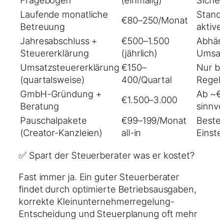
Laufende monatliche
Stand
€80–250/Monat
Betreuung
aktiv
Jahresabschluss +
€500–1.500
Abhä
Steuererklärung
(jährlich)
Umsa
Umsatzsteuererklärung
€150–
Nur b
(quartalsweise)
400/Quartal
Rege
GmbH-Gründung +
Ab ~
€1.500–3.000
Beratung
sinnvo
Pauschalpakete
€99–199/Monat
Beste
(Creator-Kanzleien)
all-in
Einst
✅ Spart der Steuerberater was er kostet?
Fast immer ja. Ein guter Steuerberater
findet durch optimierte Betriebsausgaben,
korrekte Kleinunternehmerregelung-
Entscheidung und Steuerplanung oft mehr