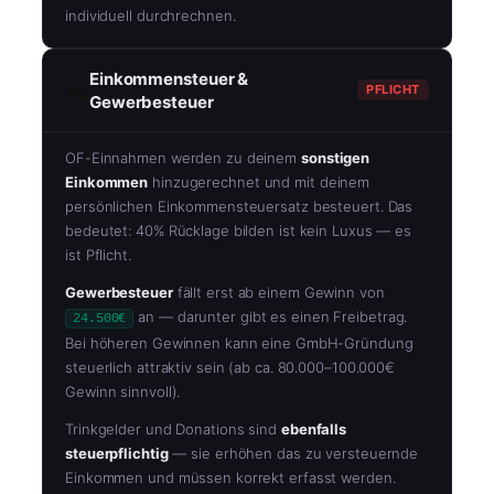
individuell durchrechnen.
Einkommensteuer &
💼
PFLICHT
Gewerbesteuer
OF-Einnahmen werden zu deinem
sonstigen
Einkommen
hinzugerechnet und mit deinem
persönlichen Einkommensteuersatz besteuert. Das
bedeutet: 40% Rücklage bilden ist kein Luxus — es
ist Pflicht.
Gewerbesteuer
fällt erst ab einem Gewinn von
an — darunter gibt es einen Freibetrag.
24.500€
Bei höheren Gewinnen kann eine GmbH-Gründung
steuerlich attraktiv sein (ab ca. 80.000–100.000€
Gewinn sinnvoll).
Trinkgelder und Donations sind
ebenfalls
steuerpflichtig
— sie erhöhen das zu versteuernde
Einkommen und müssen korrekt erfasst werden.