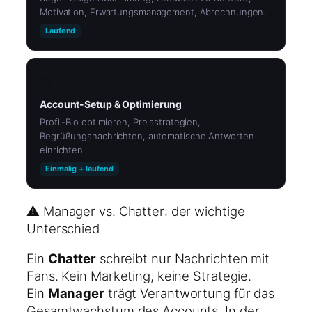
Motivation, Erwartungsmanagement, Abrechnungen.
Laufend
⚙️
Account-Setup & Optimierung
Profil-Bio optimieren, Preisstrategien,
Begrüßungsnachrichten, automatische Antworten
einrichten.
Einmalig + laufend
⚠️ Manager vs. Chatter: der wichtige
Unterschied
Ein
Chatter
schreibt nur Nachrichten mit
Fans. Kein Marketing, keine Strategie.
Ein
Manager
trägt Verantwortung für das
Gesamtwachstum des Accounts. In der