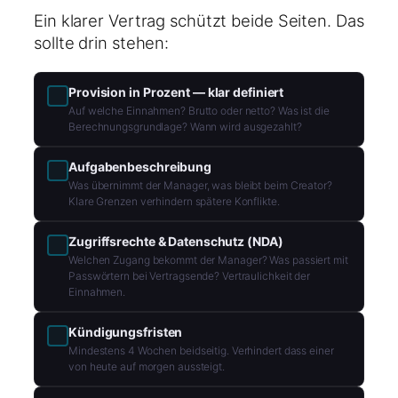
Ein klarer Vertrag schützt beide Seiten. Das
sollte drin stehen:
Provision in Prozent — klar definiert
Auf welche Einnahmen? Brutto oder netto? Was ist die
Berechnungsgrundlage? Wann wird ausgezahlt?
Aufgabenbeschreibung
Was übernimmt der Manager, was bleibt beim Creator?
Klare Grenzen verhindern spätere Konflikte.
Zugriffsrechte & Datenschutz (NDA)
Welchen Zugang bekommt der Manager? Was passiert mit
Passwörtern bei Vertragsende? Vertraulichkeit der
Einnahmen.
Kündigungsfristen
Mindestens 4 Wochen beidseitig. Verhindert dass einer
von heute auf morgen aussteigt.