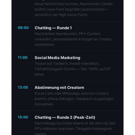
Neue Nachrichten sichten, Abonnenten-Zahlen
prüfen, neue Fans begrüßen (automatisiert +
persönlich bei High-Value-Fans)
09:00
Chatting — Runde 1
Nachrichten beantworten, PPV-Content
verkaufen, personalisierte Anfragen an Creator
weiterleiten
11:00
Social Media Marketing
Teaser auf Twitter/X, Reddit-Interaktion,
TikTok/Instagram Stories — Ziel: Traffic auf OF
leiten
13:00
Abstimmung mit Creatorn
Kurze Calls oder WhatsApp: welcher Content
kommt, offene Anfragen, Feedback zu gestrigen
Einnahmen
15:00
Chatting — Runde 2 (Peak-Zeit)
Nachmittags bis früher Abend ist die aktivste Zeit.
PPV-Aktionen launchen, Trinkgeld-Kampagnen
starten