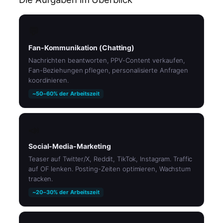
💬
Fan-Kommunikation (Chatting)
Nachrichten beantworten, PPV-Content verkaufen,
Fan-Beziehungen pflegen, personalisierte Anfragen
koordinieren.
~50–60% der Arbeitszeit
📣
Social-Media-Marketing
Teaser auf Twitter/X, Reddit, TikTok, Instagram. Traffic
auf OF lenken. Posting-Zeiten optimieren, Wachstum
tracken.
~20–30% der Arbeitszeit