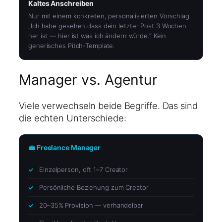
Kaltes Anschreiben
Nur mit einem konkreten, personalisierten Vorschlag.
„Ich habe gesehen dass dein letzter Post 3 Wochen
her ist — hier ist was ich ändern würde.“ Kein
generisches Pitch-Template.
Manager vs. Agentur
Viele verwechseln beide Begriffe. Das sind
die echten Unterschiede:
💼 Freelance Manager
Einzelperson, oft 1–7 Creator
Persönliche Beziehung zum Creator
20–35% Provision — verhandelbar