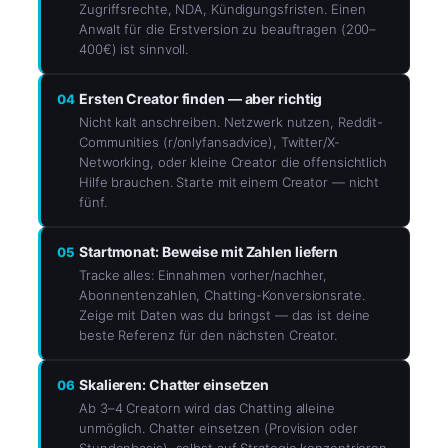
Zugriffsrechte, NDA, Kündigungsfristen. Einen
Anwalt für die Erstversion zu beauftragen (200–
400€) ist sinnvoll.
Ersten Creator finden — aber richtig
04
Nicht kalt anschreiben. Netzwerk nutzen, Reddit-
Communities (r/onlyfansadvice), Twitter/X-
Networking, oder kleine Creator die offensichtlich
Hilfe brauchen. Starte mit einem Creator — nicht
fünf.
Startmonat: Beweise mit Zahlen liefern
05
Tracke alles: Einnahmen vorher/nachher,
Abonnentenzahlen, Chatting-Konversionsrate.
Zeige mit Daten was du bringst — das ist deine
beste Referenz für den nächsten Creator.
Skalieren: Chatter einsetzen
06
Ab 3–4 Creatorn wird das Chatting alleine
unmöglich. Chatter einsetzen (Provision oder