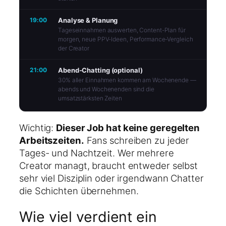
19:00
Analyse & Planung
Tageseinnahmen auswerten, Content-Plan für
morgen, neue PPV-Ideen, Performance-Vergleich
der Creator
21:00
Abend-Chatting (optional)
30% aller Einnahmen kommen am Wochenende —
abends und Wochenenden sind die
umsatzstärksten Zeiten
Wichtig:
Dieser Job hat keine geregelten
Arbeitszeiten.
Fans schreiben zu jeder
Tages- und Nachtzeit. Wer mehrere
Creator managt, braucht entweder selbst
sehr viel Disziplin oder irgendwann Chatter
die Schichten übernehmen.
Wie viel verdient ein