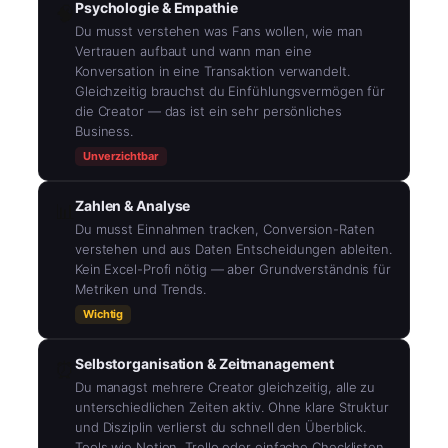
Psychologie & Empathie
🧠
Du musst verstehen was Fans wollen, wie man
Vertrauen aufbaut und wann man eine
Konversation in eine Transaktion verwandelt.
Gleichzeitig brauchst du Einfühlungsvermögen für
die Creator — das ist ein sehr persönliches
Business.
Unverzichtbar
Zahlen & Analyse
📊
Du musst Einnahmen tracken, Conversion-Raten
verstehen und aus Daten Entscheidungen ableiten.
Kein Excel-Profi nötig — aber Grundverständnis für
Metriken und Trends.
Wichtig
Selbstorganisation & Zeitmanagement
⏰
Du managst mehrere Creator gleichzeitig, alle zu
unterschiedlichen Zeiten aktiv. Ohne klare Struktur
und Disziplin verlierst du schnell den Überblick.
Tools wie Notion, Trello oder einfache Checklisten