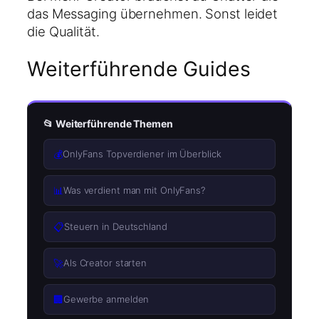
das Messaging übernehmen. Sonst leidet
die Qualität.
Weiterführende Guides
📂 Weiterführende Themen
💰
OnlyFans Topverdiener im Überblick
📊
Was verdient man mit OnlyFans?
📋
Steuern in Deutschland
🚀
Als Creator starten
🏢
Gewerbe anmelden