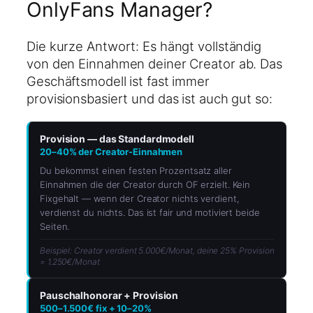
OnlyFans Manager?
Die kurze Antwort: Es hängt vollständig
von den Einnahmen deiner Creator ab. Das
Geschäftsmodell ist fast immer
provisionsbasiert und das ist auch gut so:
Provision — das Standardmodell
20–40% der Creator-Einnahmen
Du bekommst einen festen Prozentsatz aller
Einnahmen die der Creator durch OF erzielt. Kein
Fixgehalt — wenn der Creator nichts verdient,
verdienst du nichts. Das ist fair und motiviert beide
Seiten.
Beispiel: Creator verdient 5.000€/Monat, deine 25% Provision
= 1.250€/Monat
Pauschalhonorar + Provision
500–1.500€ fix + 10–20%