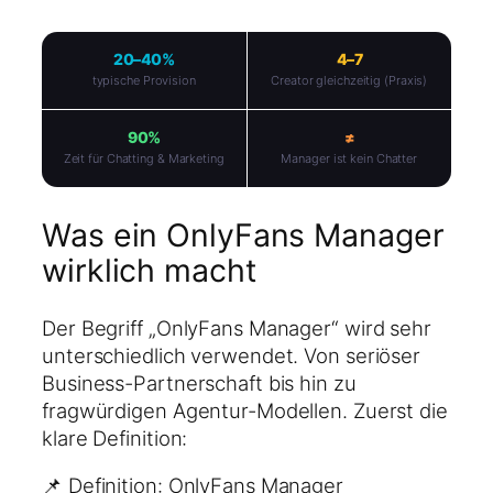
20–40%
4–7
typische Provision
Creator gleichzeitig (Praxis)
90%
≠
Zeit für Chatting & Marketing
Manager ist kein Chatter
Was ein OnlyFans Manager
wirklich macht
Der Begriff „OnlyFans Manager“ wird sehr
unterschiedlich verwendet. Von seriöser
Business-Partnerschaft bis hin zu
fragwürdigen Agentur-Modellen. Zuerst die
klare Definition:
📌 Definition: OnlyFans Manager