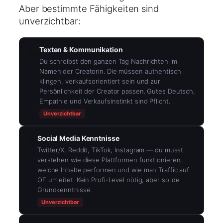
Aber bestimmte Fähigkeiten sind
unverzichtbar:
Texten & Kommunikation
✍️
Du schreibst den ganzen Tag Nachrichten im
Namen der Creatorin. Die müssen authentisch
klingen, verkaufsorientiert sein und zur
Persönlichkeit der Creator passen. Gutes Deutsch,
Empathie und Verkaufsinstinkt sind Pflicht.
Unverzichtbar
Social Media Kenntnisse
📱
Twitter/X, Reddit, TikTok, Instagram — du musst
verstehen wie diese Plattformen funktionieren,
welche Inhalte performen und wie man Traffic auf
OF umleitet. Kein Profi-Level nötig, aber solide
Grundkenntnisse.
Unverzichtbar