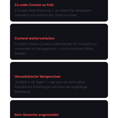
Zu viele Creator zu früh
5 Creator ohne Erfahrung — du lieferst für niemanden
ordentlich und verlierst alle. Start mit einem.
⛔
Content weiterverteilen
Privaten Creator-Content außerhalb des OF-Accounts zu
verwenden ist Vertragsbruch — und in manchen Fällen
strafbar.
⛔
Unrealistische Versprechen
„10.000€ in 30 Tagen“ — das wirst du nicht halten.
Realistische Erwartungen schützen die langfristige
Beziehung.
⛔
Kein Gewerbe angemeldet