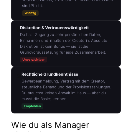
sind Pflicht.
Wichtig
Diskretion & Vertrauenswürdigkeit
🔒
Du hast Zugang zu sehr persönlichen Daten,
Einnahmen und Inhalten der Creatorin. Absolute
Diskretion ist kein Bonus — sie ist die
Grundvoraussetzung für jede Zusammenarbeit.
Unverzichtbar
Rechtliche Grundkenntnisse
⚖️
Gewerbeanmeldung, Vertrag mit dem Creator,
steuerliche Behandlung der Provisionszahlungen.
Du brauchst keinen Anwalt im Haus — aber du
musst die Basics kennen.
Empfohlen
Wie du als Manager