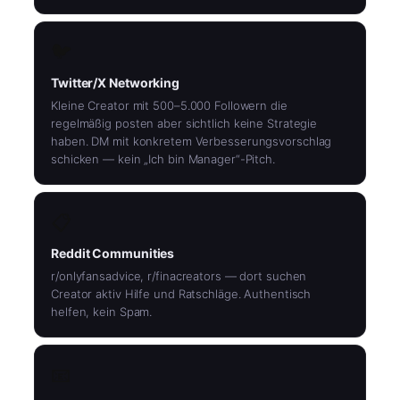
🐦
Twitter/X Networking
Kleine Creator mit 500–5.000 Followern die
regelmäßig posten aber sichtlich keine Strategie
haben. DM mit konkretem Verbesserungsvorschlag
schicken — kein „Ich bin Manager“-Pitch.
📋
Reddit Communities
r/onlyfansadvice, r/finacreators — dort suchen
Creator aktiv Hilfe und Ratschläge. Authentisch
helfen, kein Spam.
📧