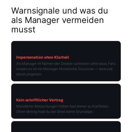
Warnsignale und was du
als Manager vermeiden
musst
⛔
Impersonation ohne Klarheit
Als Manager im Namen der Creator schreiben ohne dass Fans
wissen es ist ein Manager. Moralische Grauzone — bewusst
damit umgehen.
⛔
Kein schriftlicher Vertrag
Mündliche Abmachungen führen fast immer zu Konflikten.
Ohne Vertrag hast du bei Streit keine Grundlage.
⛔