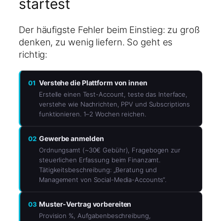
startest
Der häufigste Fehler beim Einstieg: zu groß
denken, zu wenig liefern. So geht es
richtig:
Verstehe die Plattform von innen
01
Erstelle einen Test-Account, teste das Interface,
verstehe wie Nachrichten, PPV und Subscriptions
funktionieren. 1–2 Wochen reichen.
Gewerbe anmelden
02
Ordnungsamt (~30€ Gebühr), Fragebogen zur
steuerlichen Erfassung beim Finanzamt.
Tätigkeitsbeschreibung: „Beratung und
Management von Social-Media-Accounts“.
Muster-Vertrag vorbereiten
03
Provision %, Aufgabenbeschreibung,