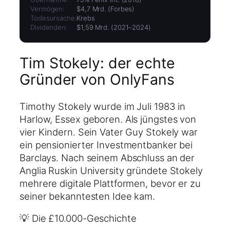
Vermögen:
$4,7 Mrd. (Forbes)
Todesursache:
Krebs
Dividenden:
$1,59 Mrd. (2021–2024)
Tim Stokely: der echte
Gründer von OnlyFans
Timothy Stokely wurde im Juli 1983 in
Harlow, Essex geboren. Als jüngstes von
vier Kindern. Sein Vater Guy Stokely war
ein pensionierter Investmentbanker bei
Barclays. Nach seinem Abschluss an der
Anglia Ruskin University gründete Stokely
mehrere digitale Plattformen, bevor er zu
seiner bekanntesten Idee kam.
💡 Die £10.000-Geschichte