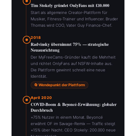
Tim Stokely gründet OnlyFans mit £10.000
Start als allgemeine Creator-Plattform für
Musiker, Fitness-Trainer und Influencer. Bruder
Thomas wird COO, Vater Guy Finance-Chef.
2018
Radvinsky übernimmt 75% — strategische
Neuausrichtung
Der MyFreeCams-Gründer kauft die Mehrheit
und richtet OnlyFans auf NSFW-Inhalte aus.
Die Plattform gewinnt schnell eine neue
Identität.
🔄 Wendepunkt der Plattform
April 2020
COVID-Boom & Beyoncé-Erwähnung: globaler
Durchbruch
+75% Nutzer in einem Monat. Beyoncé
erwähnt OF im Savage-Remix — Traffic steigt
+15% über Nacht. CEO Stokely: 200.000 neue