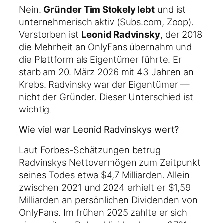
Nein.
Gründer Tim Stokely lebt
und ist
unternehmerisch aktiv (Subs.com, Zoop).
Verstorben ist
Leonid Radvinsky
, der 2018
die Mehrheit an OnlyFans übernahm und
die Plattform als Eigentümer führte. Er
starb am 20. März 2026 mit 43 Jahren an
Krebs. Radvinsky war der Eigentümer —
nicht der Gründer. Dieser Unterschied ist
wichtig.
Wie viel war Leonid Radvinskys wert?
Laut Forbes-Schätzungen betrug
Radvinskys Nettovermögen zum Zeitpunkt
seines Todes etwa $4,7 Milliarden. Allein
zwischen 2021 und 2024 erhielt er $1,59
Milliarden an persönlichen Dividenden von
OnlyFans. Im frühen 2025 zahlte er sich