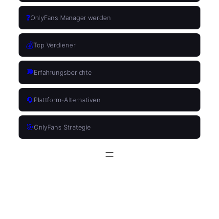
❓
OnlyFans Manager werden
💰
Top Verdiener
💬
Erfahrungsberichte
🔄
Plattform-Alternativen
🎯
OnlyFans Strategie