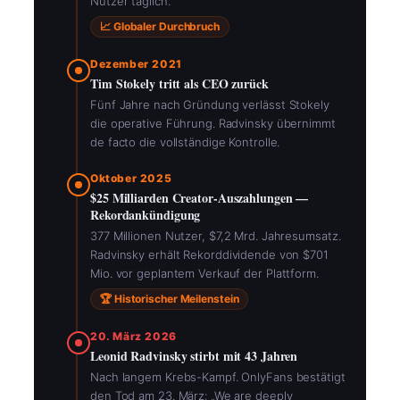
Nutzer täglich.
📈 Globaler Durchbruch
Dezember 2021
Tim Stokely tritt als CEO zurück
Fünf Jahre nach Gründung verlässt Stokely
die operative Führung. Radvinsky übernimmt
de facto die vollständige Kontrolle.
Oktober 2025
$25 Milliarden Creator-Auszahlungen —
Rekordankündigung
377 Millionen Nutzer, $7,2 Mrd. Jahresumsatz.
Radvinsky erhält Rekorddividende von $701
Mio. vor geplantem Verkauf der Plattform.
🏆 Historischer Meilenstein
20. März 2026
Leonid Radvinsky stirbt mit 43 Jahren
Nach langem Krebs-Kampf. OnlyFans bestätigt
den Tod am 23. März: „We are deeply