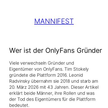
Zum
Inhalt
springen
MANNIFEST
Wer ist der OnlyFans Gründer
Viele verwechseln Gründer und
Eigentümer von OnlyFans. Tim Stokely
gründete die Plattform 2016. Leonid
Radvinsky übernahm sie 2018 und starb am
20. März 2026 mit 43 Jahren. Dieser Artikel
erklärt beide Männer, ihre Rollen und was
der Tod des Eigentümers für die Plattform
bedeutet.