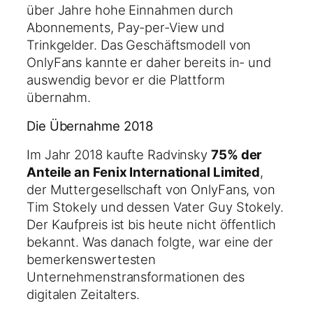
über Jahre hohe Einnahmen durch
Abonnements, Pay-per-View und
Trinkgelder. Das Geschäftsmodell von
OnlyFans kannte er daher bereits in- und
auswendig bevor er die Plattform
übernahm.
Die Übernahme 2018
Im Jahr 2018 kaufte Radvinsky
75% der
Anteile an Fenix International Limited
,
der Muttergesellschaft von OnlyFans, von
Tim Stokely und dessen Vater Guy Stokely.
Der Kaufpreis ist bis heute nicht öffentlich
bekannt. Was danach folgte, war eine der
bemerkenswertesten
Unternehmenstransformationen des
digitalen Zeitalters.