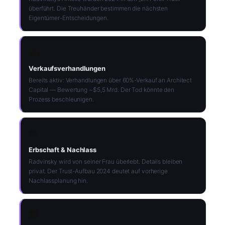
überführt. Die Treuhänder bestimmen die nächsten
Eigentümer-Entscheidungen.
💼
Verkaufsverhandlungen
Bereits aktiv: Verhandlungen über 60%-Verkauf an Architect
Capital — Bewertung ~$5,5 Mrd. Der Tod könnte den
Prozess beschleunigen.
⚖️
Erbschaft & Nachlass
Radvinsky wird von seiner Frau überlebt. Details bleiben
privat. Der Trust-Aufbau 2024 deutet auf vorherige
Nachlassplanung hin.
🏢