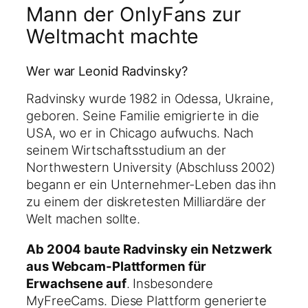
Mann der OnlyFans zur
Weltmacht machte
Wer war Leonid Radvinsky?
Radvinsky wurde 1982 in Odessa, Ukraine,
geboren. Seine Familie emigrierte in die
USA, wo er in Chicago aufwuchs. Nach
seinem Wirtschaftsstudium an der
Northwestern University (Abschluss 2002)
begann er ein Unternehmer-Leben das ihn
zu einem der diskretesten Milliardäre der
Welt machen sollte.
Ab 2004 baute Radvinsky ein Netzwerk
aus Webcam-Plattformen für
Erwachsene auf
. Insbesondere
MyFreeCams. Diese Plattform generierte