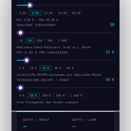
4,99
9,99
14,99
19,99
29,99
Min 4,99 € · Max 49,99 €
50
ZAHLENDE SUBSCRIBER
10
50
200
500
1.000
Realismus-Check Kaltstart: 5–30 im 1. Monat
15 €
PPV & DM Ø PRO SUBSCRIBER
0 €
10 €
15 €
30 €
60 €
Zusätzliche DM/PPV-Einnahmen pro Subscriber/Monat
50 €
TRINKGELDER GESAMT / MONAT
0 €
50 €
200 €
500 €
1.000 €
Alle Trinkgelder des Monats summiert
NETTO / MONAT
NETTO / JAHR
—
—