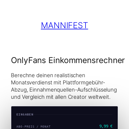
Zum
Inhalt
springen
MANNIFEST
OnlyFans Einkommensrechner
Berechne deinen realistischen
Monatsverdienst mit Plattformgebühr-
Abzug, Einnahmenquellen-Aufschlüsselung
und Vergleich mit allen Creator weltweit.
EINGABEN
9,99 €
ABO-PREIS / MONAT