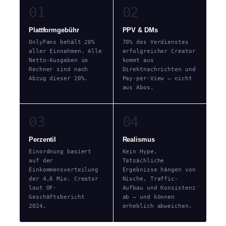
01
02
Plattformgebühr
PPV & DMs
OnlyFans behält 20%
70% des Verdienstes
aller Einnahmen. Alle
erfolgreicher Creator
Netto-Ausgaben im
kommt aus
Rechner sind nach
Direktnachrichten und
Abzug dieser 20%.
Pay-per-View — nicht
aus Abos.
03
04
Perzentil
Realismus
Einordnung basiert
Kein Hype.
auf der
Tatsächliche
Einkommensverteilung
Ergebnisse hängen von
der 4,6 Mio. Creator
Nische, Traffic-
laut OF-
Aufbau und Konsistenz
Geschäftsbericht
ab — und können
2024.
erheblich abweichen.