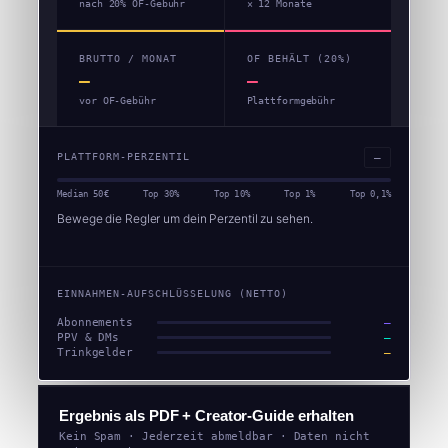
nach 20% OF-Gebühr
× 12 Monate
BRUTTO / MONAT
OF BEHÄLT (20%)
—
—
vor OF-Gebühr
Plattformgebühr
—
PLATTFORM-PERZENTIL
Median 50€
Top 30%
Top 10%
Top 1%
Top 0,1%
Bewege die Regler um dein Perzentil zu sehen.
EINNAHMEN-AUFSCHLÜSSELUNG (NETTO)
Abonnements
—
PPV & DMs
—
Trinkgelder
—
Ergebnis als PDF + Creator-Guide erhalten
Kein Spam · Jederzeit abmeldbar · Daten nicht