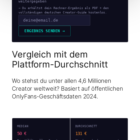
weitergegeben
→ Du erhältst dein Rechner-Ergebnis als PDF + den
vollständigen deutschen Creator-Guide kostenlos.
ERGEBNIS SENDEN →
Vergleich mit dem
Plattform-Durchschnitt
Wo stehst du unter allen 4,6 Millionen
Creator weltweit? Basiert auf öffentlichen
OnlyFans-Geschäftsdaten 2024.
MEDIAN
DURCHSCHNITT
50 €
131 €