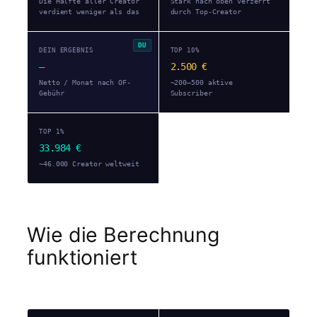
Die Hälfte aller Creator
Stark nach oben verzerrt
verdient weniger als das
durch Top-Creator
DEIN ERGEBNIS
TOP 10%
—
2.500 €
Netto / Monat nach OF-
~200–500 aktive
Gebühr
Subscriber
TOP 1%
33.984 €
~46.000 Creator weltweit
Wie die Berechnung
funktioniert