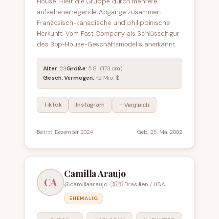
House. Hielt die Gruppe durch mehrere
aufsehenerregende Abgänge zusammen.
Französisch-kanadische und philippinische
Herkunft. Vom Fast Company als Schlüsselfigur
des Bop-House-Geschäftsmodells anerkannt.
Alter:
23
Größe:
5'8" (173 cm)
Gesch. Vermögen:
~2 Mio. $
TikTok
Instagram
+ Vergleich
Beitritt: Dezember 2024
Geb.: 25. Mai 2002
Camilla Araujo
CA
@camillaaraujo · 🇧🇷 Brasilien / USA
EHEMALIG