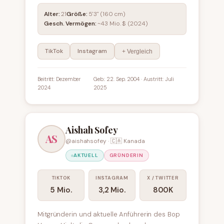
Alter:
21
Größe:
5'3" (160 cm)
Gesch. Vermögen:
~43 Mio. $ (2024)
TikTok
Instagram
+ Vergleich
Beitritt: Dezember
Geb.: 22. Sep. 2004 · Austritt: Juli
2024
2025
Aishah Sofey
AS
@aishahsofey · 🇨🇦 Kanada
AKTUELL
GRÜNDERIN
TIKTOK
INSTAGRAM
X / TWITTER
5 Mio.
3,2 Mio.
800K
Mitgründerin und aktuelle Anführerin des Bop