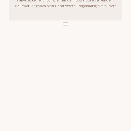
Fan-Tracker · Nicht offiziell mit dem Bop House verbunden ·
Follower-Angaben sind Schätzwerte · Regelmäßig aktualisiert