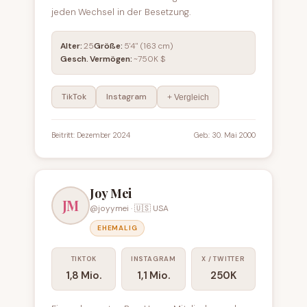
jeden Wechsel in der Besetzung.
Alter:
25
Größe:
5'4" (163 cm)
Gesch. Vermögen:
~750K $
TikTok
Instagram
+ Vergleich
Beitritt: Dezember 2024
Geb.: 30. Mai 2000
Joy Mei
JM
@joyymei · 🇺🇸 USA
EHEMALIG
TIKTOK
INSTAGRAM
X / TWITTER
1,8 Mio.
1,1 Mio.
250K