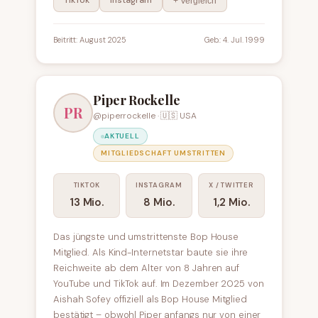
TikTok
Instagram
+ Vergleich
Beitritt: August 2025
Geb.: 4. Jul. 1999
Piper Rockelle
PR
@piperrockelle · 🇺🇸 USA
AKTUELL
MITGLIEDSCHAFT UMSTRITTEN
TIKTOK
INSTAGRAM
X / TWITTER
13 Mio.
8 Mio.
1,2 Mio.
Das jüngste und umstrittenste Bop House
Mitglied. Als Kind-Internetstar baute sie ihre
Reichweite ab dem Alter von 8 Jahren auf
YouTube und TikTok auf. Im Dezember 2025 von
Aishah Sofey offiziell als Bop House Mitglied
bestätigt – obwohl Piper anfangs nur von einer