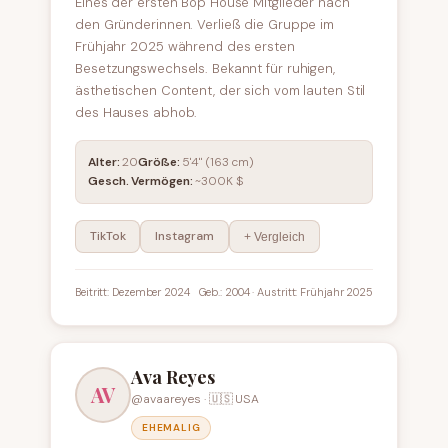
Eines der ersten Bop House Mitglieder nach
den Gründerinnen. Verließ die Gruppe im
Frühjahr 2025 während des ersten
Besetzungswechsels. Bekannt für ruhigen,
ästhetischen Content, der sich vom lauten Stil
des Hauses abhob.
Alter:
20
Größe:
5'4" (163 cm)
Gesch. Vermögen:
~300K $
TikTok
Instagram
+ Vergleich
Beitritt: Dezember 2024
Geb.: 2004 · Austritt: Frühjahr 2025
Ava Reyes
AV
@avaareyes · 🇺🇸 USA
EHEMALIG