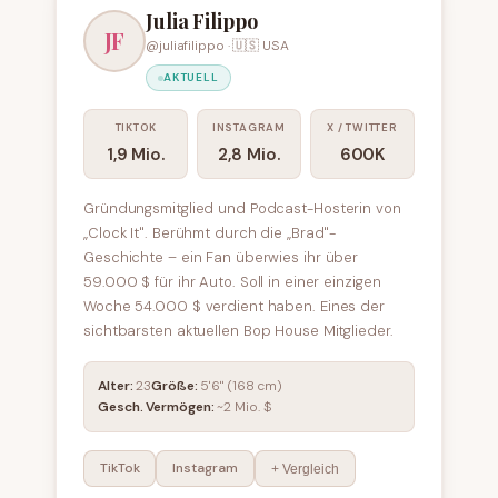
Julia Filippo
JF
@juliafilippo · 🇺🇸 USA
AKTUELL
TIKTOK
INSTAGRAM
X / TWITTER
1,9 Mio.
2,8 Mio.
600K
Gründungsmitglied und Podcast-Hosterin von
„Clock It". Berühmt durch die „Brad"-
Geschichte – ein Fan überwies ihr über
59.000 $ für ihr Auto. Soll in einer einzigen
Woche 54.000 $ verdient haben. Eines der
sichtbarsten aktuellen Bop House Mitglieder.
Alter:
23
Größe:
5'6" (168 cm)
Gesch. Vermögen:
~2 Mio. $
TikTok
Instagram
+ Vergleich