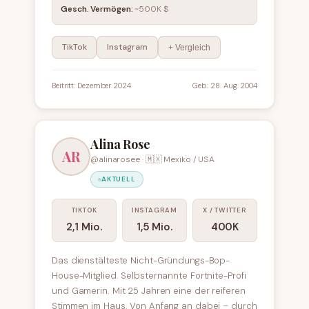
Gesch. Vermögen:
~500K $
TikTok
Instagram
+ Vergleich
Beitritt: Dezember 2024
Geb.: 28. Aug. 2004
Alina Rose
AR
@alinarosee · 🇲🇽 Mexiko / USA
AKTUELL
TIKTOK
INSTAGRAM
X / TWITTER
2,1 Mio.
1,5 Mio.
400K
Das dienstälteste Nicht-Gründungs-Bop-
House-Mitglied. Selbsternannte Fortnite-Profi
und Gamerin. Mit 25 Jahren eine der reiferen
Stimmen im Haus. Von Anfang an dabei – durch