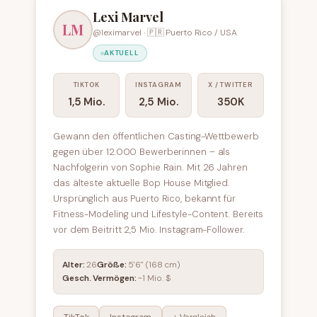
Lexi Marvel
LM
@leximarvel · 🇵🇷 Puerto Rico / USA
AKTUELL
TIKTOK
INSTAGRAM
X / TWITTER
1,5 Mio.
2,5 Mio.
350K
Gewann den öffentlichen Casting-Wettbewerb
gegen über 12.000 Bewerberinnen – als
Nachfolgerin von Sophie Rain. Mit 26 Jahren
das älteste aktuelle Bop House Mitglied.
Ursprünglich aus Puerto Rico, bekannt für
Fitness-Modeling und Lifestyle-Content. Bereits
vor dem Beitritt 2,5 Mio. Instagram-Follower.
Alter:
26
Größe:
5'6" (168 cm)
Gesch. Vermögen:
~1 Mio. $