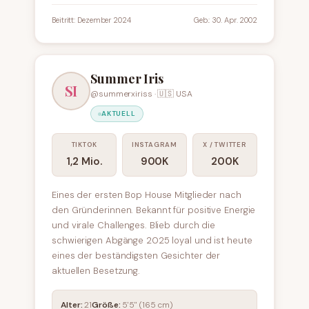
Beitritt: Dezember 2024
Geb.: 30. Apr. 2002
Summer Iris
SI
@summerxiriss · 🇺🇸 USA
AKTUELL
TIKTOK
INSTAGRAM
X / TWITTER
1,2 Mio.
900K
200K
Eines der ersten Bop House Mitglieder nach
den Gründerinnen. Bekannt für positive Energie
und virale Challenges. Blieb durch die
schwierigen Abgänge 2025 loyal und ist heute
eines der beständigsten Gesichter der
aktuellen Besetzung.
Alter:
21
Größe:
5'5" (165 cm)